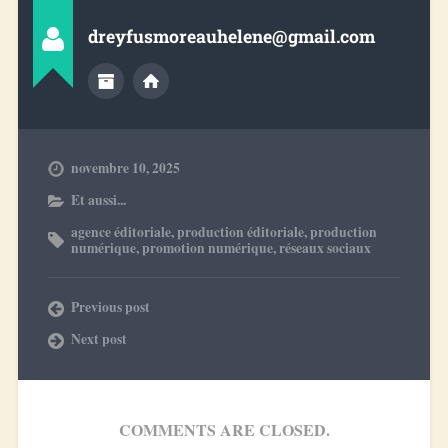
dreyfusmoreauhelene@gmail.com
novembre 10, 2025
Et aussi...
agence éditoriale
,
production éditoriale
,
production
numérique
,
promotion numérique
,
réseaux sociaux
Previous post
Next post
COMMENTS ARE CLOSED.