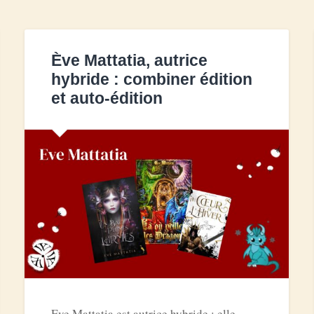
Ève Mattatia, autrice
hybride : combiner édition
et auto-édition
Eve Mattatia est autrice hybride : elle