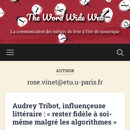
The Word Wide Web
La communication des métiers du livre à l'ère du numérique
AUTHOR
rose.vinet@etu.u-paris.fr
Audrey Tribot, influençeuse
littéraire : « rester fidèle à soi-
même malgré les algorithmes »